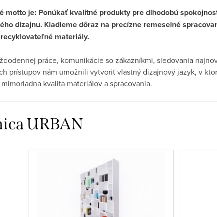
 motto je: Ponúkať kvalitné produkty pre dlhodobú spokojnosť 
ho dizajnu. Kladieme dôraz na precízne remeselné spracovanie
recyklovateľné materiály.
ždodennej práce, komunikácie so zákazníkmi, sledovania najnov
ych prístupov nám umožnili vytvoriť vlastný dizajnový jazyk, v kt
 mimoriadna kvalita materiálov a spracovania.
nica URBAN