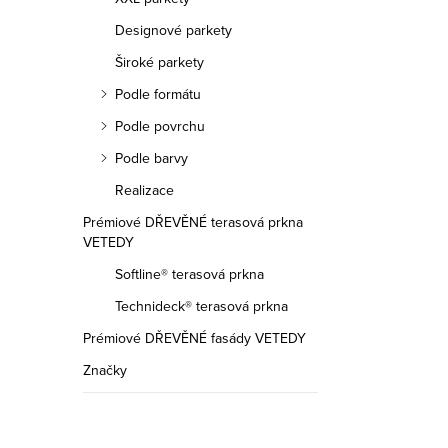
r
Designové parkety
a
Široké parkety
n
Podle formátu
n
Podle povrchu
í
Podle barvy
p
Realizace
Prémiové DŘEVĚNÉ terasová prkna
a
VETEDY
n
Softline® terasová prkna
e
Technideck® terasová prkna
Prémiové DŘEVĚNÉ fasády VETEDY
l
Značky