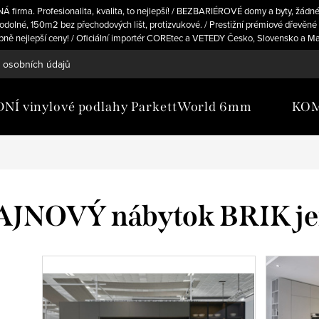
rma. Profesionalita, kvalita, to nejlepší! / BEZBARIÉROVÉ domy a byty, žádné 
dolné, 150m2 bez přechodových lišt, protizvukové. / Prestižní prémiové dřevěn
ubně nejlepší ceny! / Oficiální importér COREtec a VETEDY Česko, Slovensko a M
 osobních údajů
Í vinylové podlahy ParkettWorld 6mm
KOM
AJNOVÝ nábytok BRIK je