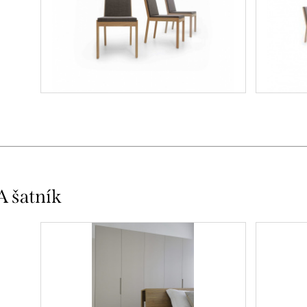
 šatník