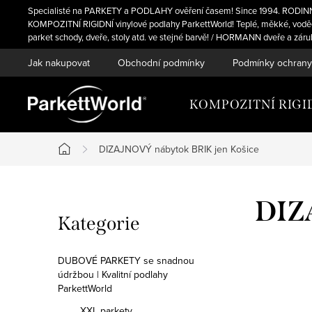
Přejít
Specialisté na PARKETY a PODLAHY ověření časem! Since 1994. RODINNÁ fi
na
KOMPOZITNÍ RIGIDNÍ vinylové podlahy ParkettWorld! Teplé, měkké, voděo
parket schody, dveře, stoly atd. ve stejné barvě! / HORMANN dveře a zár
obsah
Jak nakupovat
Obchodní podmínky
Podmínky ochrany
KOMPOZITNÍ RIGIDN
DIZAJNOVÝ nábytok BRIK jen Košice
Domů
P
DIZ
Přeskočit
Kategorie
o
kategorie
s
DUBOVÉ PARKETY se snadnou
údržbou | Kvalitní podlahy
t
ParkettWorld
XXL parkety