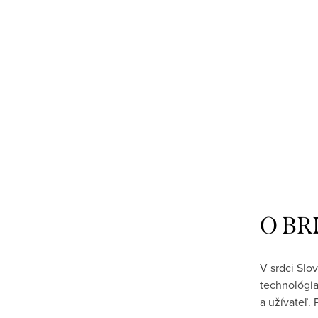
O BR
V srdci Slo
technológia
a užívateľ.