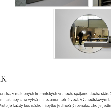
IK
venska, v malebných kremnických vrchoch, spájame ducha stáro
mi tak, aby sme vytvárali nezameniteľné veci. Východiskovým b
 Preto je každý kus nášho nábytku jedinečný rovnako, ako je jed