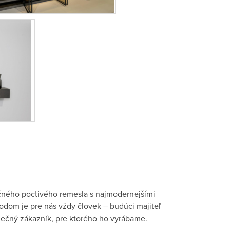
čného poctivého remesla s najmodernejšími
odom je pre nás vždy človek – budúci majiteľ
inečný zákazník, pre ktorého ho vyrábame.