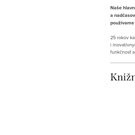
Naše hlavné
a nadčasové
používame 
25 rokov ka
i inovatívn
funkčnosť a
Kniž