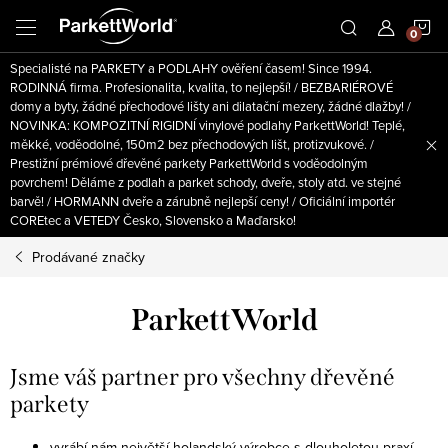
Přejít
N
na
obsah
Specialisté na PARKETY a PODLAHY ověření časem! Since 1994.
K
RODINNÁ firma. Profesionalita, kvalita, to nejlepší! / BEZBARIÉROVÉ
domy a byty, žádné přechodové lišty ani dilatační mezery, žádné dlažby! /
NOVINKA: KOMPOZITNÍ RIGIDNÍ vinylové podlahy ParkettWorld! Teplé,
měkké, voděodolné, 150m2 bez přechodových lišt, protizvukové. /
Prestižní prémiové dřevěné parkety ParkettWorld s voděodolným
povrchem! Děláme z podlah a parket schody, dveře, stoly atd. ve stejné
barvě! / HORMANN dveře a zárubně nejlepší ceny! / Oficiální importér
COREtec a VETEDY Česko, Slovensko a Maďarsko!
Prodávané značky
ParkettWorld
Jsme váš partner pro všechny dřevěné
parkety
vyrábí nám největší holandský výrobce s dlouholetou praxí