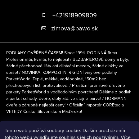
Z
á
+421918909809
p
zimova
@
pawo.sk
a
t
PODLAHY OVĚŘENÉ ČASEM! Since 1994. RODINNÁ firma.
í
Profesionalita, kvalita, to nejlepší! / BEZBARIÉROVÉ domy a byty,
žádné přechodové lišty ani dilatační mezery, žádné dlažby ve
sprše! / NOVINKA: KOMPOZITNÍ RIGIDNÍ vinylové podlahy
ParkettWorld! Teplé, měkké, voděodolné, 150m2 bez
přechodových lišt, protizvukové. / Prestižní prémiové dřevěné
parkety ParkettWorld s voděodolným povrchem! Děláme z podlah
a parket schody, dveře, stoly atd. ve stejné barvě! / HORMANN
dveře a zárubně nejlepší ceny! / Oficiální importér COREtec a
VETEDY Česko, Slovensko a Maďarsko!
Přijímáme online platby
Tento web používá soubory cookie. Dalším procházením
tohoto webu vyjadřujete souhlas s jejich používáním. Více