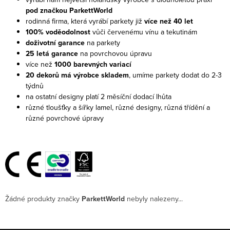
pod značkou ParkettWorld
rodinná firma, která vyrábí parkety již
více než 40 let
100% voděodolnost
vůči červenému vínu a tekutinám
doživotní garance
na parkety
25 letá garance
na povrchovou úpravu
více než
1000 barevných variací
20 dekorů má výrobce skladem
, umíme parkety dodat do 2-3
týdnů
na ostatní designy platí 2 měsíční dodací lhůta
různé tloušťky a šířky lamel, různé designy, různá třídění a
různé povrchové úpravy
Žádné produkty značky
ParkettWorld
nebyly nalezeny...